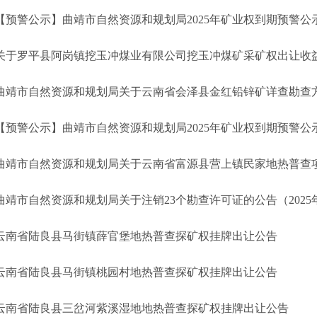
【预警公示】曲靖市自然资源和规划局2025年矿业权到期预警公
关于罗平县阿岗镇挖玉冲煤业有限公司挖玉冲煤矿采矿权出让收
曲靖市自然资源和规划局关于云南省会泽县金红铅锌矿详查勘查
【预警公示】曲靖市自然资源和规划局2025年矿业权到期预警公
曲靖市自然资源和规划局关于注销23个勘查许可证的公告（2025
云南省陆良县马街镇薛官堡地热普查探矿权挂牌出让公告
云南省陆良县马街镇桃园村地热普查探矿权挂牌出让公告
云南省陆良县三岔河紫溪湿地地热普查探矿权挂牌出让公告