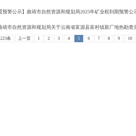
【预警公示】曲靖市自然资源和规划局2025年矿业权到期预警公
223条
上一页
1
2
3
4
5
6
7
8
9
10