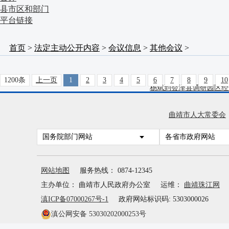
县市区和部门
平台链接
首页
>
法定主动公开内容
>
会议信息
>
其他会议
>
1200条
上一页
1
2
3
4
5
6
7
8
9
10
杨斌到会泽县调研园区经
曲靖市举行“八一”慰问部
曲靖市人大常委会
国务院部门网站
毛晓专题调研科技创新工
各省市政府网站
全市群众身边不正之风和腐
网站地图
服务热线： 0874-12345
主办单位： 曲靖市人民政府办公室
运维：
曲靖珠江网
毛晓专题调研城市工作和
滇ICP备07000267号-1
政府网站标识码: 5303000026
杨斌在全市防汛工作调度
滇公网安备 53030202000253号
07-27