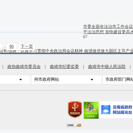
市委全面依法治市工作会议
平法治思想 加快建设更高
07
..
80
下一页
济时强调：认真学习贯彻中央政治局会议精神 做强做优做大园区主导产业 把
队座谈会 共庆建军佳节 共叙鱼水深情 共话军地发展
2026-07-31
|
政协曲靖市委员会
|
曲靖市纪委监委
|
曲靖市中级人民法院
|
作时强调：持续打造一流创新生态 扎实推动科技创新和产业创新深度融
州市政府网站
市政府部门网
败问题集中整治推进会召开 紧盯突出问题 深化攻坚突破 以强有力举措推动
新型城镇化建设时强调：深入践行人民城市理念 加快建设现代化人民城
会议上强调：坚持人民至上生命至上 扎实做好防灾救灾各项工作 以守牢安全