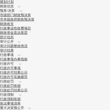
规划计划
财政信息
预算/决算
市级部门财政预决算
市本级政府财政预决算
财政收支
行政事业性收费项目
财政资金直达基层
统计信息
审计公开
审计问题整改情况
审计结果
行政事项
行政事项办事指南
行政许可
行政许可事项
行政许可结果公示
行政许可实施规范
行政处罚
行政处罚依据
行政处罚结果公示
行政强制
行政强制依据
执法事项清单
重大决策预公开