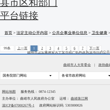
县市区和部门
平台链接
首页
>
法定主动公开内容
>
公共企事业单位信息
>
卫生健康
99条
上一页
1
2
3
4
5
6
7
下一页
曲靖市卫生健康委关于全市助产机构及执业地点的公示
好消息！曲靖市开通心理援助热线啦
2025-04-03
曲靖市人大常委会
|
政协曲
国务院部门网站
曲靖市中心血站2025年3月份采供血情况
各省市政府网站
2025-04-01
曲靖市中心血站2025年2月份采供血情况
2025-03-07
网站地图
服务热线： 0874-12345
主办单位： 曲靖市人民政府办公室
运维：
曲靖珠江网
曲靖市第二人民医院招引“银龄医师”公告
2025-02-13
滇ICP备07000267号-1
政府网站标识码: 5303000026