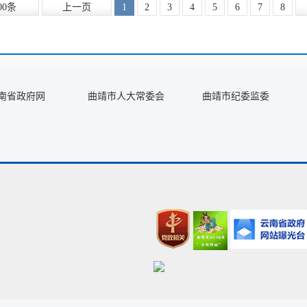
00条
上一页
1
2
3
4
5
6
7
8
南省政府网
曲靖市人大常委会
曲靖市纪委监委