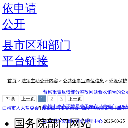
依申请
公开
县市区和部门
平台链接
首页
>
法定主动公开内容
>
公共企事业单位信息
>
环境保护
督察报告反馈部分整改问题验收销号的公
32条
上一页
1
2
3
下一页
曲靖市生态环境局关于发布《曲靖市202
曲靖市人大常委会
|
政协曲靖市委员会
|
曲靖市纪委监委
|
曲靖
国务院部门网站
曲靖市危险废物监督管理中心
2026-03-25