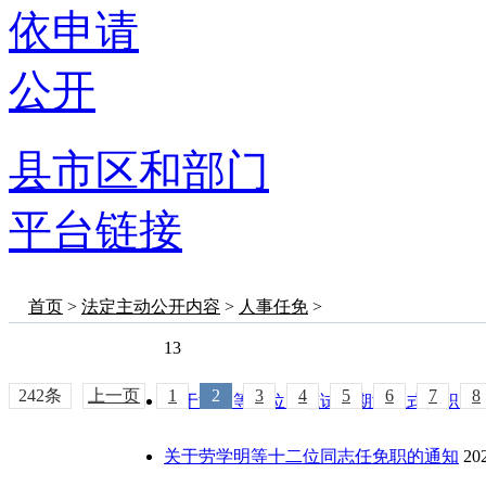
依申请
公开
县市区和部门
平台链接
首页
>
法定主动公开内容
>
人事任免
>
13
242条
上一页
1
2
3
4
5
6
7
8
关于潘舒等二位同志试用期满正式任职的
关于劳学明等十二位同志任免职的通知
20