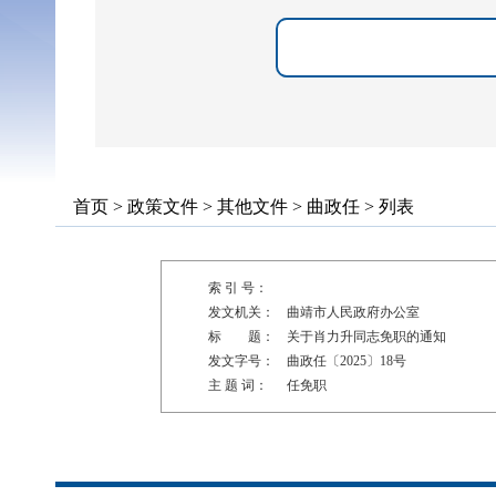
首页
>
政策文件
>
其他文件
>
曲政任
> 列表
索 引 号：
发文机关：
曲靖市人民政府办公室
标 题：
关于肖力升同志免职的通知
发文字号：
曲政任〔2025〕18号
主 题 词：
任免职