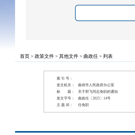
首页
>
政策文件
>
其他文件
>
曲政任
> 列表
索 引 号：
发文机关：
曲靖市人民政府办公室
标 题：
关于郭飞同志免职的通知
发文字号：
曲政任〔2025〕14号
主 题 词：
任免职