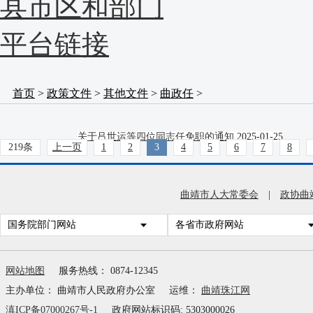
县市区和部门
平台链接
首页
>
政策文件
>
其他文件
>
曲政任
>
关于吕世运等四位同志任免职的通知
2025-01-25
219条
上一页
1
2
3
4
5
6
7
8
关于荣俊等二位同志任职的通知
2024-12-31
曲靖市人大常委会
|
政协曲
关于杨国全同志免职的通知
2024-12-31
国务院部门网站
各省市政府网站
关于黄一等七位同志试用期满正式任职的通知
2024-12-
网站地图
服务热线： 0874-12345
关于余冲同志试用期满正式任职的通知
2024-12-10
主办单位： 曲靖市人民政府办公室
运维：
曲靖珠江网
关于陶汝平等十三位同志任免职的通知
2024-12-10
滇ICP备07000267号-1
政府网站标识码: 5303000026