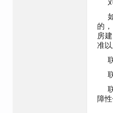
的，
房建
准以
障性