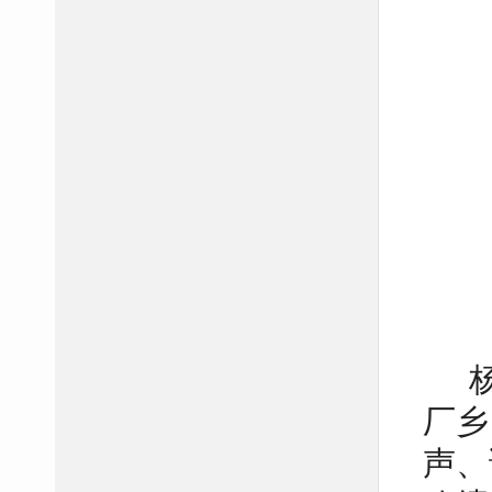
厂乡
声、