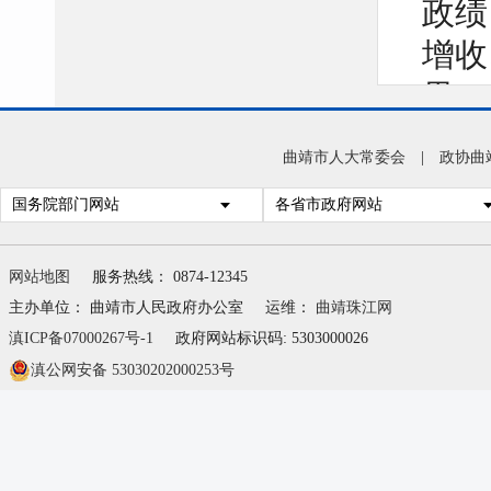
政绩
增收
果、
村集
曲靖市人大常委会
|
政协曲
真碰
国务院部门网站
各省市政府网站
满意
惠。
网站地图
服务热线： 0874-12345
势转
主办单位： 曲靖市人民政府办公室
运维：
曲靖珠江网
盘活
滇ICP备07000267号-1
政府网站标识码: 5303000026
滇公网安备 53030202000253号
法治
中华
党建