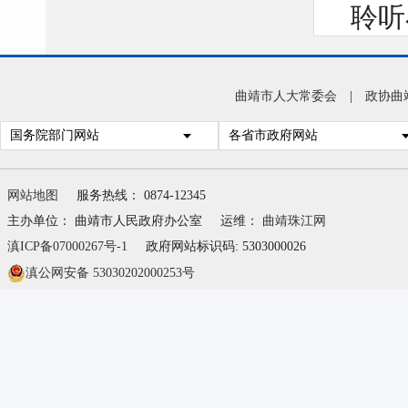
聆听
染书
貌，
曲靖市人大常委会
|
政协曲
族复
国务院部门网站
各省市政府网站
近平
色基
网站地图
服务热线： 0874-12345
民的
主办单位： 曲靖市人民政府办公室
运维：
曲靖珠江网
滇ICP备07000267号-1
政府网站标识码: 5303000026
滇公网安备 53030202000253号