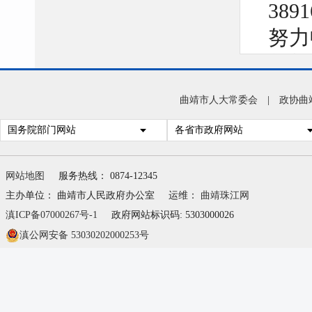
38
努力
麒麟
映的
曲靖市人大常委会
|
政协曲
深化
国务院部门网站
各省市政府网站
贸市
域，
网站地图
服务热线： 0874-12345
查处
主办单位： 曲靖市人民政府办公室
运维：
曲靖珠江网
滇ICP备07000267号-1
政府网站标识码: 5303000026
滇公网安备 53030202000253号
属地