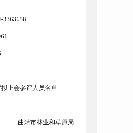
363658
61
6
审拟上会参评人员名单
曲靖市林业和草原局