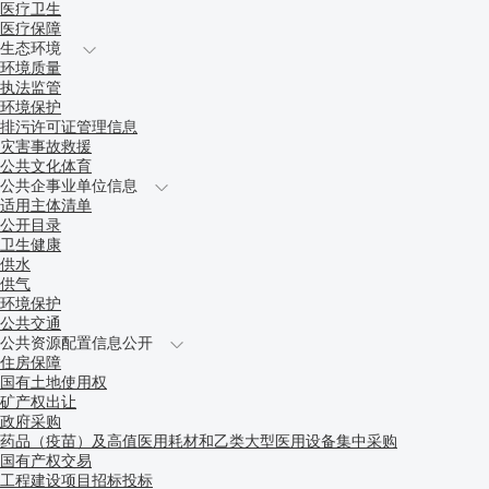
医疗卫生
医疗保障
生态环境
环境质量
执法监管
环境保护
排污许可证管理信息
灾害事故救援
公共文化体育
公共企事业单位信息
适用主体清单
公开目录
卫生健康
供水
供气
环境保护
公共交通
公共资源配置信息公开
住房保障
国有土地使用权
矿产权出让
政府采购
药品（疫苗）及高值医用耗材和乙类大型医用设备集中采购
国有产权交易
工程建设项目招标投标