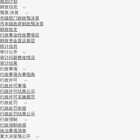
规划计划
财政信息
预算/决算
市级部门财政预决算
市本级政府财政预决算
财政收支
行政事业性收费项目
财政资金直达基层
统计信息
审计公开
审计问题整改情况
审计结果
行政事项
行政事项办事指南
行政许可
行政许可事项
行政许可结果公示
行政许可实施规范
行政处罚
行政处罚依据
行政处罚结果公示
行政强制
行政强制依据
执法事项清单
重大决策预公开