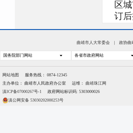
区城
订后
20
曲靖市人大常委会
|
政协曲
奖励
国务院部门网站
各省市政府网站
拨付
网站地图
服务热线： 0874-12345
车、
主办单位： 曲靖市人民政府办公室
运维：
曲靖珠江网
贴、
滇ICP备07000267号-1
政府网站标识码: 5303000026
交客
滇公网安备 53030202000253号
区计
于马