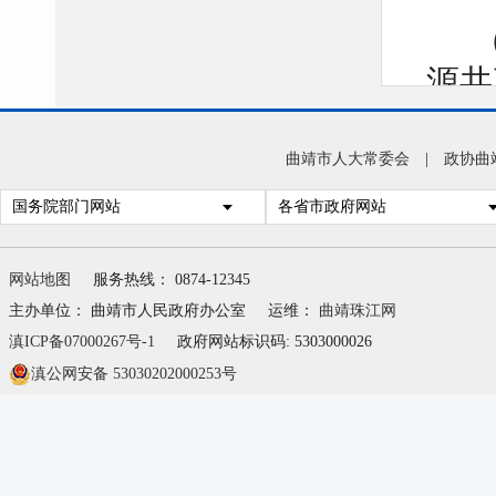
源共
部门
规划
曲靖市人大常委会
|
政协曲
基础
国务院部门网站
各省市政府网站
乡公
网站地图
服务热线： 0874-12345
改造
主办单位： 曲靖市人民政府办公室
运维：
曲靖珠江网
等方
滇ICP备07000267号-1
政府网站标识码: 5303000026
滇公网安备 53030202000253号
推进
购、