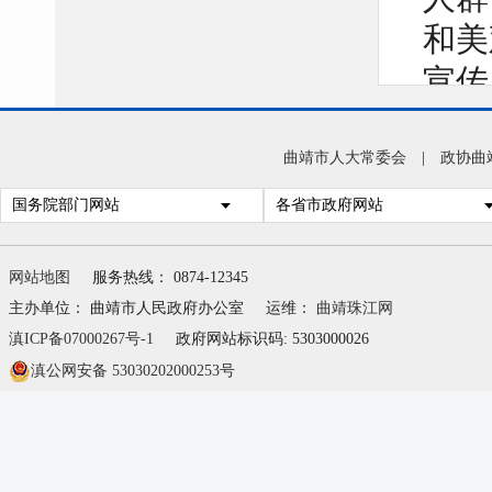
和美
宣传
下载
指导
曲靖市人大常委会
|
政协曲
国务院部门网站
各省市政府网站
立医
网站地图
服务热线： 0874-12345
号，
主办单位： 曲靖市人民政府办公室
运维：
曲靖珠江网
滇ICP备07000267号-1
政府网站标识码: 5303000026
知识
滇公网安备 53030202000253号
彩屏
市广
号、