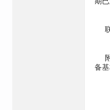
期已
联
备基