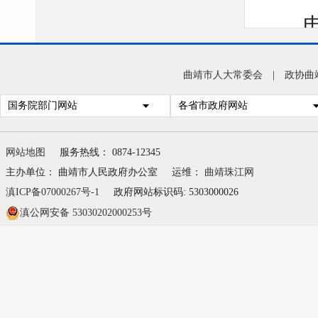
制造
据不
曲靖市人大常委会
|
政协曲
原理
国务院部门网站
各省市政府网站
网站地图
服务热线： 0874-12345
二条
主办单位： 曲靖市人民政府办公室
运维：
曲靖珠江网
滇ICP备07000267号-1
政府网站标识码: 5303000026
动自
滇公网安备 53030202000253号
般修
单位
位施
批局