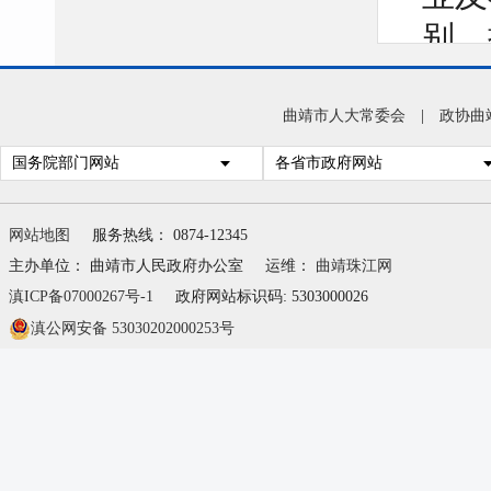
别，
对象
开展
曲靖市人大常委会
|
政协曲
国务院部门网站
各省市政府网站
治建
网站地图
服务热线： 0874-12345
改进
主办单位： 曲靖市人民政府办公室
运维：
曲靖珠江网
滇ICP备07000267号-1
政府网站标识码: 5303000026
感、
滇公网安备 53030202000253号
持，
评价