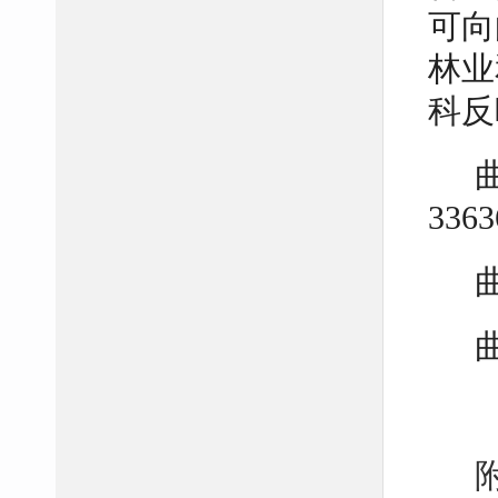
可向
林业
科反
3363