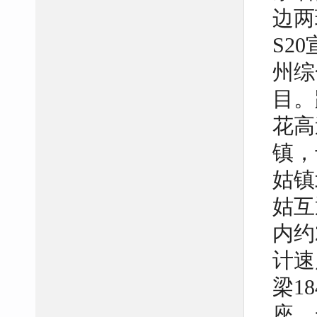
边两
S2
州综
目。
花高
镇，
姑镇
姑互
内约
计速
梁1
座、