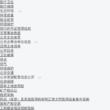
医疗卫生
医疗保障
生态环境
环境质量
执法监管
环境保护
排污许可证管理信息
灾害事故救援
公共文化体育
公共企事业单位信息
适用主体清单
公开目录
卫生健康
供水
供气
环境保护
公共交通
公共资源配置信息公开
住房保障
国有土地使用权
矿产权出让
政府采购
药品（疫苗）及高值医用耗材和乙类大型医用设备集中采购
国有产权交易
工程建设项目招标投标