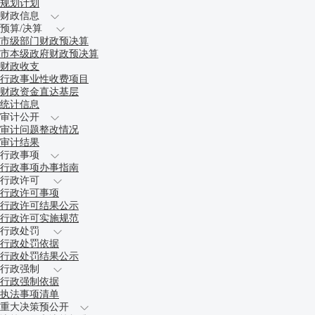
规划计划
财政信息
预算/决算
市级部门财政预决算
市本级政府财政预决算
财政收支
行政事业性收费项目
财政资金直达基层
统计信息
审计公开
审计问题整改情况
审计结果
行政事项
行政事项办事指南
行政许可
行政许可事项
行政许可结果公示
行政许可实施规范
行政处罚
行政处罚依据
行政处罚结果公示
行政强制
行政强制依据
执法事项清单
重大决策预公开