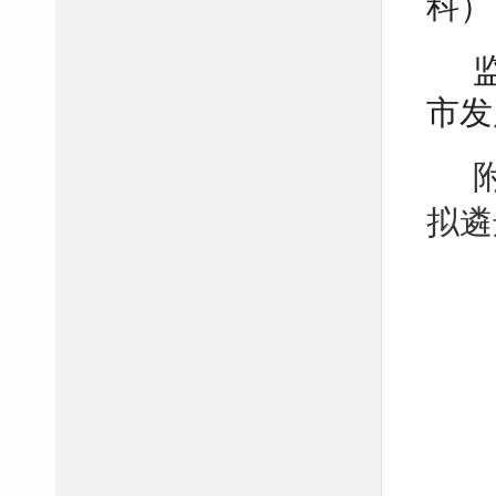
科）
市发
拟遴