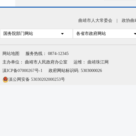
弃杂
勿大
曲靖市人大常委会
|
政协曲
国务院部门网站
各省市政府网站
工作
网站地图
服务热线： 0874-12345
咨
主办单位： 曲靖市人民政府办公室
运维：
曲靖珠江网
滇ICP备07000267号-1
政府网站标识码: 5303000026
邮
滇公网安备 53030202000253号
公
官
官