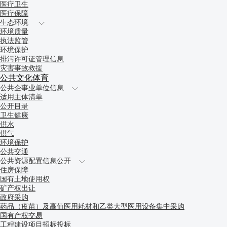
医疗卫生
医疗保障
生态环境
环境质量
执法监管
环境保护
排污许可证管理信息
灾害事故救援
公共文化体育
公共企事业单位信息
适用主体清单
公开目录
卫生健康
供水
供气
环境保护
公共交通
公共资源配置信息公开
住房保障
国有土地使用权
矿产权出让
政府采购
药品（疫苗）及高值医用耗材和乙类大型医用设备集中采购
国有产权交易
工程建设项目招标投标