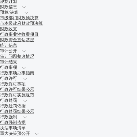
规划计划
财政信息
预算/决算
市级部门财政预决算
市本级政府财政预决算
财政收支
行政事业性收费项目
财政资金直达基层
统计信息
审计公开
审计问题整改情况
审计结果
行政事项
行政事项办事指南
行政许可
行政许可事项
行政许可结果公示
行政许可实施规范
行政处罚
行政处罚依据
行政处罚结果公示
行政强制
行政强制依据
执法事项清单
重大决策预公开