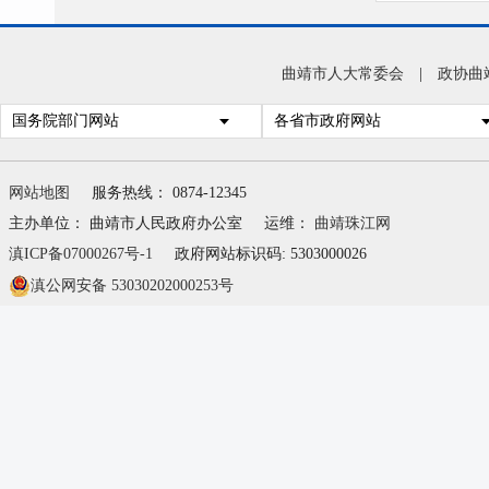
端”
市人
曲靖市人大常委会
|
政协曲
道。
国务院部门网站
各省市政府网站
网站地图
服务热线： 0874-12345
息公
主办单位： 曲靖市人民政府办公室
运维：
曲靖珠江网
范，
滇ICP备07000267号-1
政府网站标识码: 5303000026
一责
滇公网安备 53030202000253号
构常
流于
息中
政类