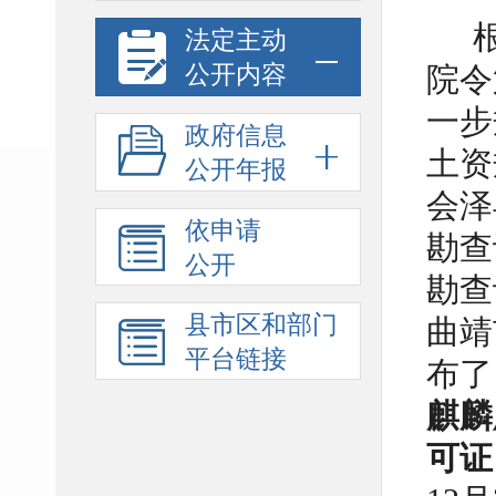
法定主动
公开内容
院令
一步
政府信息
土资
公开年报
会泽
依申请
勘查
公开
勘查
县市区和部门
曲靖
平台链接
布了
麒麟
可证