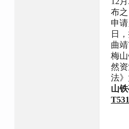
12
布之
申请
日，
曲靖
梅山
然资
法》
山铁
T531