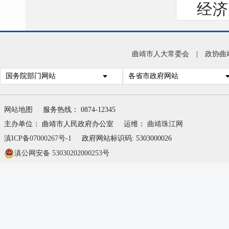
经济
省委
方两
曲靖市人大常委会
|
政协曲
自愿
国务院部门网站
各省市政府网站
实帮
动，
网站地图
服务热线： 0874-12345
为企
主办单位： 曲靖市人民政府办公室
运维：
曲靖珠江网
滇ICP备07000267号-1
政府网站标识码: 5303000026
体多
滇公网安备 53030202000253号
全力
间，