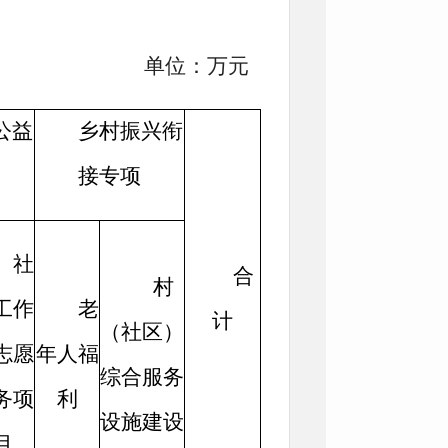
单位：万元
公益
乡村振兴衔
目
接专项
社
合
村
工作
老
计
（社区）
志愿
年人福
综合服务
务项
利
设施建设
目