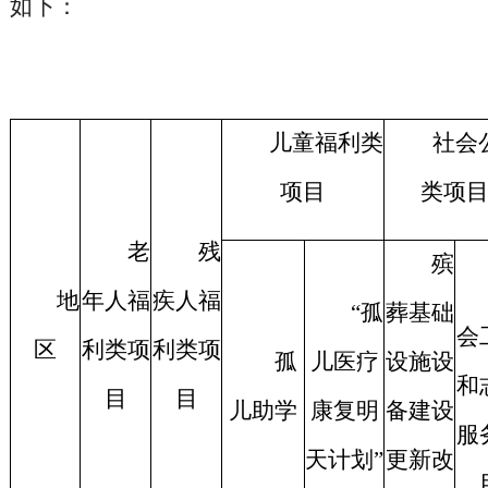
如下：
儿童福利类
社会
项目
类项
老
残
殡
地
年人福
疾人福
“孤
葬基础
会
区
利类项
利类项
孤
儿医疗
设施设
和
目
目
儿助学
康复明
备建设
服
天计划”
更新改