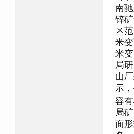
南驰
锌矿普
区范
米变
米变
局研
山厂
示，
容有
局矿
面形