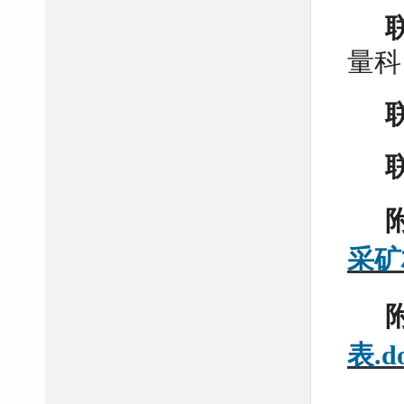
量科
采矿
表.d