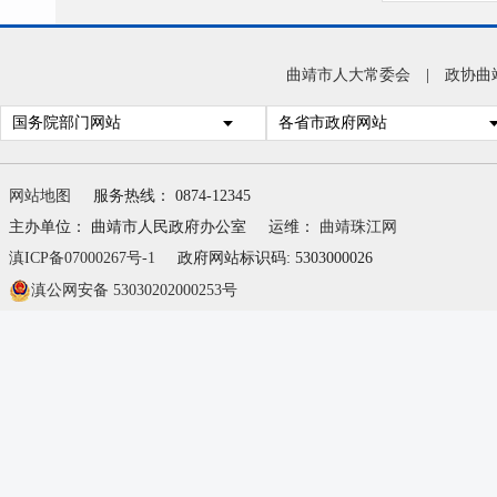
三
阻止
曲靖市人大常委会
|
政协曲
卖、
国务院部门网站
各省市政府网站
四
网站地图
服务热线： 0874-12345
及时
主办单位： 曲靖市人民政府办公室
运维：
曲靖珠江网
滇ICP备07000267号-1
政府网站标识码: 5303000026
动物
滇公网安备 53030202000253号
部门
朋友
做起
明公