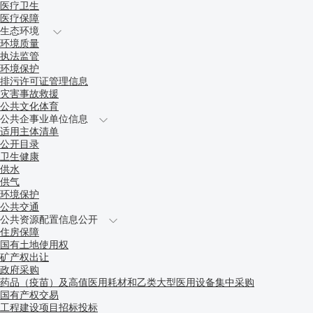
医疗卫生
医疗保障
生态环境
环境质量
执法监管
环境保护
排污许可证管理信息
灾害事故救援
公共文化体育
公共企事业单位信息
适用主体清单
公开目录
卫生健康
供水
供气
环境保护
公共交通
公共资源配置信息公开
住房保障
国有土地使用权
矿产权出让
政府采购
药品（疫苗）及高值医用耗材和乙类大型医用设备集中采购
国有产权交易
工程建设项目招标投标