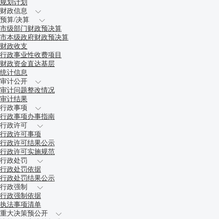
规划计划
财政信息
预算/决算
市级部门财政预决算
市本级政府财政预决算
财政收支
行政事业性收费项目
财政资金直达基层
统计信息
审计公开
审计问题整改情况
审计结果
行政事项
行政事项办事指南
行政许可
行政许可事项
行政许可结果公示
行政许可实施规范
行政处罚
行政处罚依据
行政处罚结果公示
行政强制
行政强制依据
执法事项清单
重大决策预公开