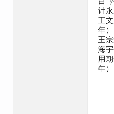
吕 
计永
王文
年）
王宗
海宇
用期
年）