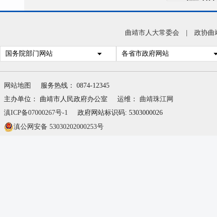
第四
一、
曲靖市人大常委会
|
政协曲
二、
国务院部门网站
各省市政府网站
三、
四、
网站地图
服务热线： 0874-12345
（一
主办单位： 曲靖市人民政府办公室
运维：
曲靖珠江网
（表
滇ICP备07000267号-1
政府网站标识码: 5303000026
滇公网安备 53030202000253号
（二
（三
五、
六、
第五