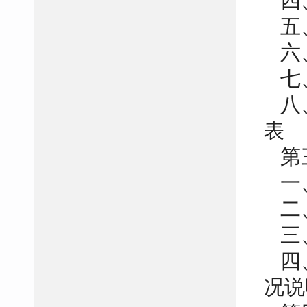
四
五、
六、
七、
八、
表
第三
一
二
三、
四、
况说