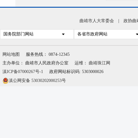
三、
四、
曲靖市人大常委会
|
政协曲
说明
国务院部门网站
各省市政府网站
第四
网站地图
服务热线： 0874-12345
一、
主办单位： 曲靖市人民政府办公室
运维：
曲靖珠江网
二、
滇ICP备07000267号-1
政府网站标识码: 5303000026
三、
滇公网安备 53030202000253号
四、
（一
（二
（三