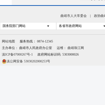
沾益
务公
曲靖市人大常委会
|
政协曲
号）
国务院部门网站
各省市政府网站
益区
点分
网站地图
服务热线： 0874-12345
信息
主办单位： 曲靖市人民政府办公室
运维：
曲靖珠江网
细化
滇ICP备07000267号-1
政府网站标识码: 5303000026
滇公网安备 53030202000253号
分，
息”
验”
市沾
栏目