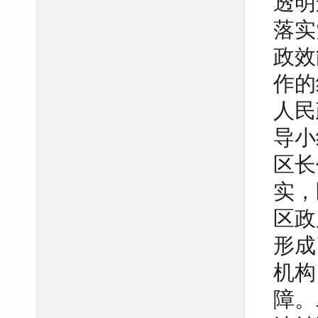
透明
落实
政效
作的
人民
导小
区长
实，
区政
形成
机构
障。