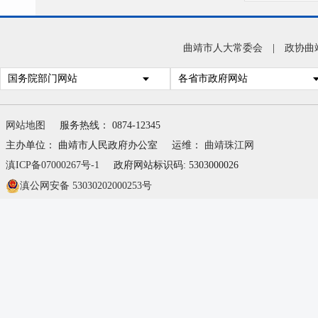
5.
监督
曲靖市人大常委会
|
政协曲
党员
国务院部门网站
各省市政府网站
育、
网站地图
服务热线： 0874-12345
6.
主办单位： 曲靖市人民政府办公室
运维：
曲靖珠江网
7.
滇ICP备07000267号-1
政府网站标识码: 5303000026
滇公网安备 53030202000253号
8.
9.
（二
1.
2.