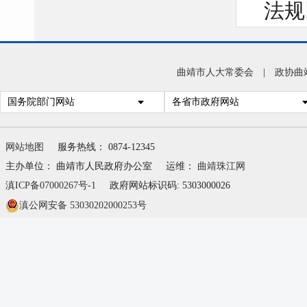
法规
处分
的检
曲靖市人大常委会
|
政协曲
5、
国务院部门网站
各省市政府网站
育规
政策
网站地图
服务热线： 0874-12345
关部
主办单位： 曲靖市人民政府办公室
运维：
曲靖珠江网
滇ICP备07000267号-1
政府网站标识码: 5303000026
的宣
滇公网安备 53030202000253号
政廉
及有
规定
决定