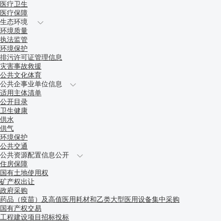
医疗卫生
医疗保障
生态环境
环境质量
执法监管
环境保护
排污许可证管理信息
灾害事故救援
公共文化体育
公共企事业单位信息
适用主体清单
公开目录
卫生健康
供水
供气
环境保护
公共交通
公共资源配置信息公开
住房保障
国有土地使用权
矿产权出让
政府采购
药品（疫苗）及高值医用耗材和乙类大型医用设备集中采购
国有产权交易
工程建设项目招标投标