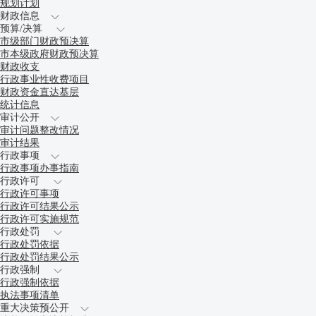
规划计划
财政信息
预算/决算
市级部门财政预决算
市本级政府财政预决算
财政收支
行政事业性收费项目
财政资金直达基层
统计信息
审计公开
审计问题整改情况
审计结果
行政事项
行政事项办事指南
行政许可
行政许可事项
行政许可结果公示
行政许可实施规范
行政处罚
行政处罚依据
行政处罚结果公示
行政强制
行政强制依据
执法事项清单
重大决策预公开