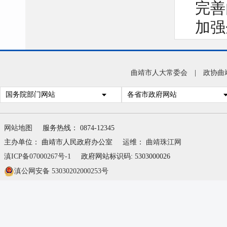
完善
加强
订了
家执
曲靖市人大常委会
|
政协曲
会责
国务院部门网站
各省市政府网站
网站地图
服务热线： 0874-12345
争审
主办单位： 曲靖市人民政府办公室
运维：
曲靖珠江网
项“
滇ICP备07000267号-1
政府网站标识码: 5303000026
率先
滇公网安备 53030202000253号
忍”
企、