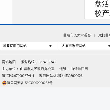
盘活
校产
校产
等具
曲靖市人大常委会
|
政协曲
择科
国务院部门网站
各省市政府网站
空置
网站地图
服务热线： 0874-12345
主办单位： 曲靖市人民政府办公室
运维：
曲靖珠江网
滇ICP备07000267号-1
政府网站标识码: 5303000026
滇公网安备 53030202000253号
学校
教育
学龄