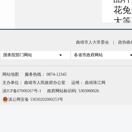
花兔
大等
过挖
数据
曲靖市人大常委会
|
政协曲
级审
国务院部门网站
各省市政府网站
56
网站地图
服务热线： 0874-12345
29
主办单位： 曲靖市人民政府办公室
运维：
曲靖珠江网
种，
滇ICP备07000267号-1
政府网站标识码: 5303000026
金1
滇公网安备 53030202000253号
动蓝
品种