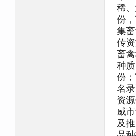
稀、
份，
集畜
传资
畜禽
种质
份；
名录
资源
威市
及推
品种