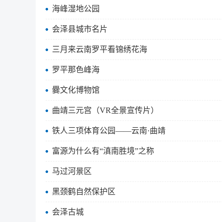
海峰湿地公园
会泽县城市名片
三月来云南罗平看锦绣花海
罗平那色峰海
爨文化博物馆
曲靖三元宫（VR全景宣传片）
铁人三项体育公园——云南·曲靖
富源为什么有“滇南胜境”之称
马过河景区
黑颈鹤自然保护区
会泽古城