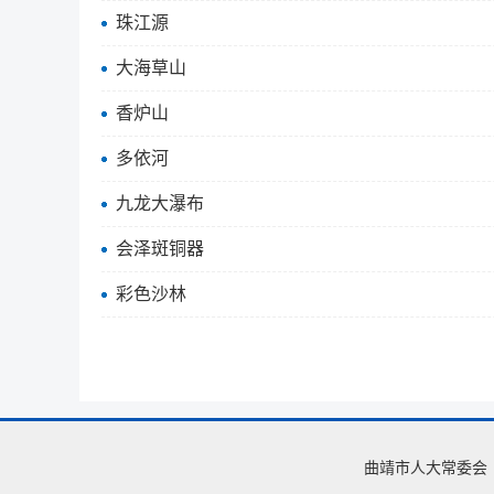
珠江源
大海草山
香炉山
多依河
九龙大瀑布
会泽斑铜器
彩色沙林
曲靖市人大常委会