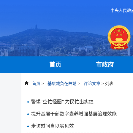
中央人民政
首页
市政府
首页
>
基层减负在曲靖
>
评论文章
> 列表
警惕“空忙怪圈” 为民忙出实绩
提升基层干部数字素养增强基层治理效能
走访慰问当以实见效