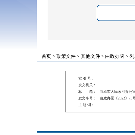
首页
>
政策文件
>
其他文件
>
曲政办函
> 
索 引 号：
发文机关：
标 题：
曲靖市人民政府办公
发文字号：
曲政办函〔2022〕73
主 题 词：