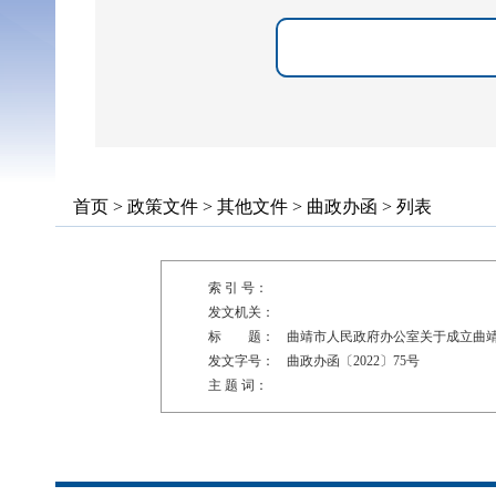
首页
>
政策文件
>
其他文件
>
曲政办函
> 列表
索 引 号：
发文机关：
标 题：
曲靖市人民政府办公室关于成立曲
发文字号：
曲政办函〔2022〕75号
主 题 词：